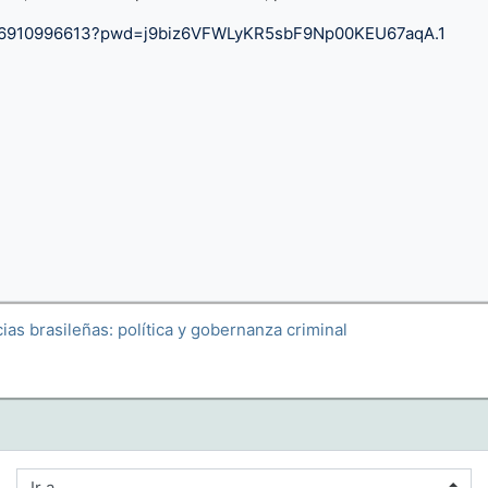
j/86910996613?pwd=j9biz6VFWLyKR5sbF9Np00KEU67aqA.1
cias brasileñas: política y gobernanza criminal
Ir a...