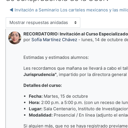
◀︎ Invitación a Seminario Los carteles mexicanos y las mili
 visualización
RECORDATORIO: Invitación al Curso Especializado:
Número de respuestas: 0
por
Sofía Martínez Chávez
-
lunes, 14 de octubre de
Estimadas y estimados alumnos:
Les recordamos que mañana se llevará a cabo el tall
Jurisprudencia"
, impartido por la directora genera
Detalles del curso:
Fecha:
Martes, 15 de octubre
Hora:
2:00 p.m. a 5:00 p.m. (con un receso de lun
Lugar:
Sala Centenario, Instituto de Investigacio
Modalidad:
Presencial / En línea (adjunto el enl
Si alguien más, que no se haya registrado previame