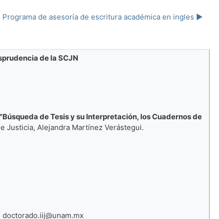
Programa de asesoría de escritura académica en ingles ▶︎
isprudencia de la SCJN
"Búsqueda de Tesis y su Interpretación, los Cuadernos de
e Justicia, Alejandra Martínez Verástegui.
reo doctorado.iij@unam.mx