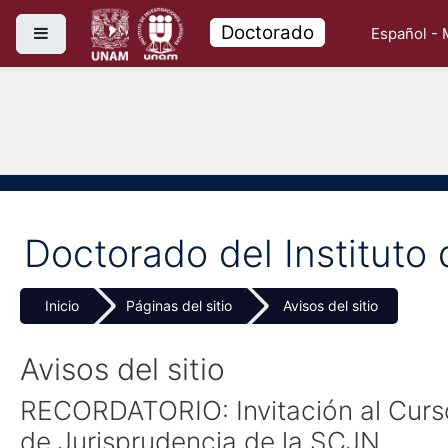
Saltar al contenido principal
Doctorado
Pánel lateral
Español - 
Doctorado del Instituto 
Inicio
Páginas del sitio
Avisos del sitio
Avisos del sitio
RECORDATORIO: Invitación al Curso
de Jurisprudencia de la SCJN