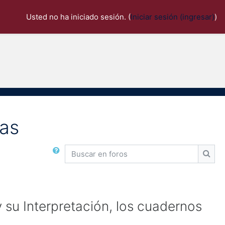
Usted no ha iniciado sesión. (
Iniciar sesión (ingresar)
)
cas
Buscar en foros
Busca
su Interpretación, los cuadernos