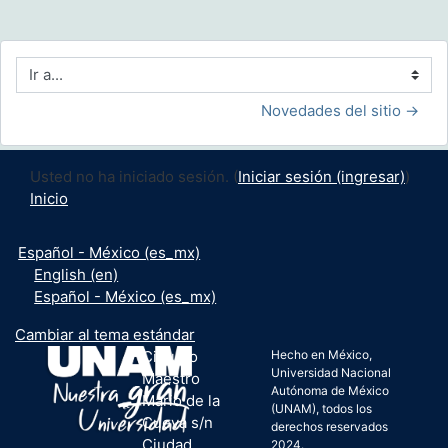
Ir a...
Novedades del sitio →
Usted no ha iniciado sesión. (
Iniciar sesión (ingresar)
)
Inicio
Español - México ‎(es_mx)‎
English ‎(en)‎
Español - México ‎(es_mx)‎
Cambiar al tema estándar
Circuito
Hecho en México,
Universidad Nacional
Maestro
Autónoma de México
Mario de la
(UNAM), todos los
Cueva s/n
derechos reservados
Ciudad
2024.