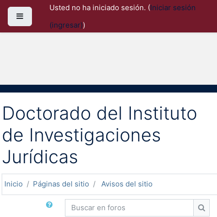
Saltar al contenido principal
Usted no ha iniciado sesión. (
Iniciar sesión
Pánel lateral
(ingresar)
)
Doctorado del Instituto
de Investigaciones
Jurídicas
Inicio
Páginas del sitio
Avisos del sitio
Buscar en foros