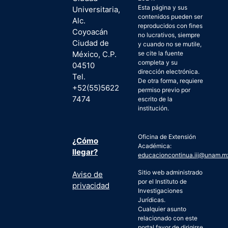
Esta página y sus
Universitaria,
contenidos pueden ser
Alc.
reproducidos con fines
Coyoacán
no lucrativos, siempre
Ciudad de
y cuando no se mutile,
México, C.P.
se cite la fuente
completa y su
04510
dirección electrónica.
Tel.
De otra forma, requiere
+52(55)5622
permiso previo por
7474
escrito de la
institución.
Oficina de Extensión
¿Cómo
Académica:
llegar?
educacioncontinua.iij@unam.m
Sitio web administrado
Aviso de
por el Instituto de
privacidad
Investigaciones
Jurídicas.
Cualquier asunto
relacionado con este
portal favor de dirigirse