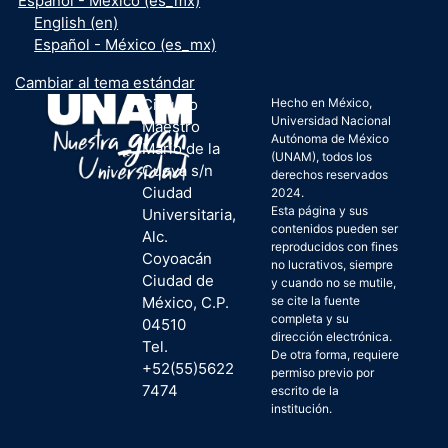
Español - México ‎(es_mx)‎
English ‎(en)‎
Español - México ‎(es_mx)‎
Cambiar al tema estándar
Circuito
Hecho en México,
Universidad Nacional
Maestro
Autónoma de México
Mario de la
(UNAM), todos los
Cueva s/n
derechos reservados
Ciudad
2024.
Esta página y sus
Universitaria,
contenidos pueden ser
Alc.
reproducidos con fines
Coyoacán
no lucrativos, siempre
Ciudad de
y cuando no se mutile,
México, C.P.
se cite la fuente
completa y su
04510
dirección electrónica.
Tel.
De otra forma, requiere
+52(55)5622
permiso previo por
7474
escrito de la
institución.