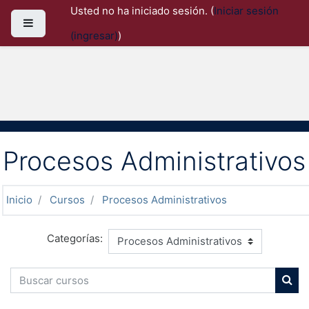
Saltar al contenido principal
Usted no ha iniciado sesión. (
Iniciar sesión
Pánel lateral
(ingresar)
)
Procesos Administrativos
Inicio
Cursos
Procesos Administrativos
Categorías:
Buscar cursos
Busc