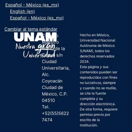
Español - México ‎(es_mx)‎
English ‎(en)‎
Español - México ‎(es_mx)‎
Cambiar al tema estándar
Circuito
Hecho en México,
Universidad Nacional
Maestro
Autónoma de México
Mario de la
(UNAM), todos los
Cueva s/n
derechos reservados
Ciudad
2024.
Esta página y sus
Universitaria,
contenidos pueden ser
Alc.
reproducidos con fines
Coyoacán
no lucrativos, siempre
Ciudad de
y cuando no se mutile,
México, C.P.
se cite la fuente
completa y su
04510
dirección electrónica.
Tel.
De otra forma, requiere
+52(55)5622
permiso previo por
7474
escrito de la
institución.