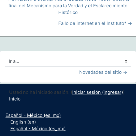
final del Mecanismo para la Verdad y el Esclarecimiento
Histórico
Fallo de internet en el Instituto* →
Ir a...
Novedades del sitio →
Usted no ha iniciado sesión. (
Iniciar sesión (ingresar)
)
Inicio
Español - México ‎(es_mx)‎
English ‎(en)‎
Español - México ‎(es_mx)‎