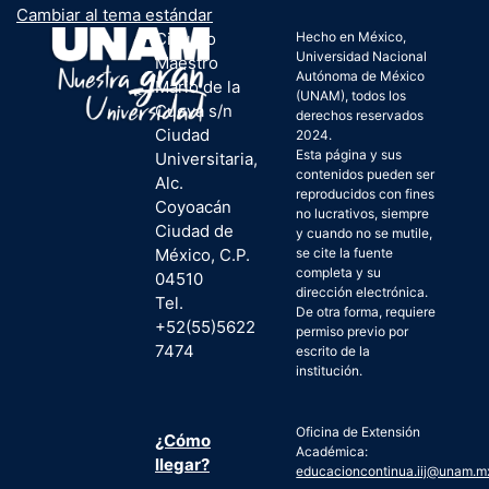
Cambiar al tema estándar
Circuito
Hecho en México,
Universidad Nacional
Maestro
Autónoma de México
Mario de la
(UNAM), todos los
Cueva s/n
derechos reservados
Ciudad
2024.
Esta página y sus
Universitaria,
contenidos pueden ser
Alc.
reproducidos con fines
Coyoacán
no lucrativos, siempre
Ciudad de
y cuando no se mutile,
México, C.P.
se cite la fuente
completa y su
04510
dirección electrónica.
Tel.
De otra forma, requiere
+52(55)5622
permiso previo por
7474
escrito de la
institución.
Oficina de Extensión
¿Cómo
Académica:
llegar?
educacioncontinua.iij@unam.m