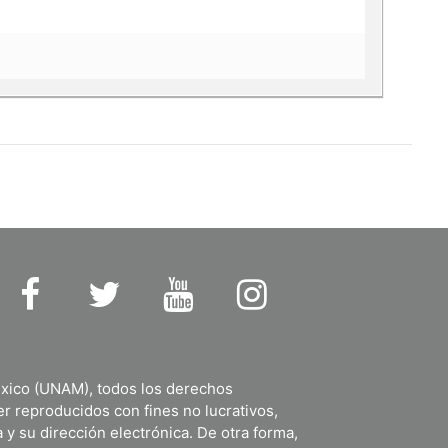
https://www.facebook.com/IIJUNAM
https://twitter.com/IIJUNAM
https://www.youtube.com/user/
https://www.instagram
xico (UNAM), todos los derechos
r reproducidos con fines no lucrativos,
 y su dirección electrónica. De otra forma,