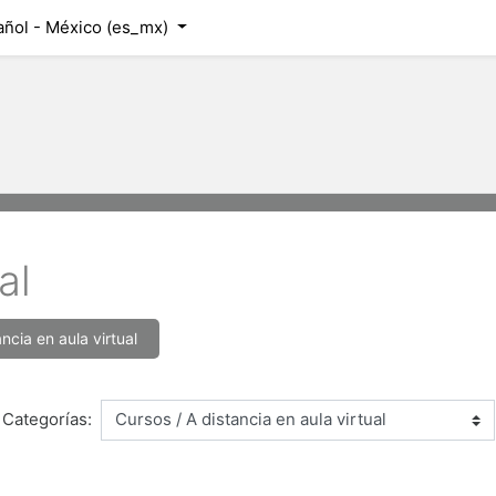
ñol - México ‎(es_mx)‎
al
ancia en aula virtual
Categorías: