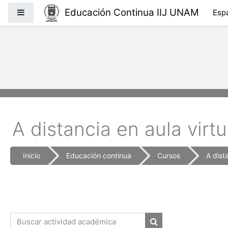
Saltar al contenido principal
Educación Continua IIJ UNAM
Pánel lateral
Espa
A distancia en aula virtu
Inicio
Educación continua
Cursos
A dist
Buscar actividad académica